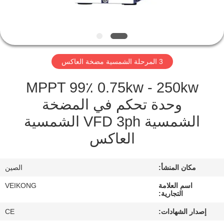
مراقبة
الجودة
3 المرحلة الشمسية مضخة العاكس
اتصل
MPPT 99٪ 0.75kw - 250kw
بنا
وحدة تحكم في المضخة
الشمسية VFD 3ph الشمسية
أخبار
العاكس
اطلب
مكان المنشأ:
الصين
اقتباس
اسم العلامة
VEIKONG
التجارية:
خريطة
إصدار الشهادات:
CE
الموقع