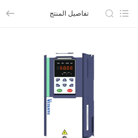
Shenzhen
Veikong
Electric
تفاصيل المنتج
Co.,
Ltd..
All
Rights
Reserved.
الصفحة
الرئيسية
منتجات
معلومات
عنا
جولة
في
المعمل