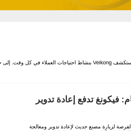
تسعى Veikong جاهدة لتوفير منتجات وخدمات ذات قيمة مقابل المال. مهمتنا هي جعل عملائنا أكثر قدرة على المنافسة وستستكشف Veikong بنشاط احتياجات 
م: فيكونغ تدفع إعادة تدوير
ا الفرصة لزيارة مصنع حديث لإعادة تدوير ومعالجة