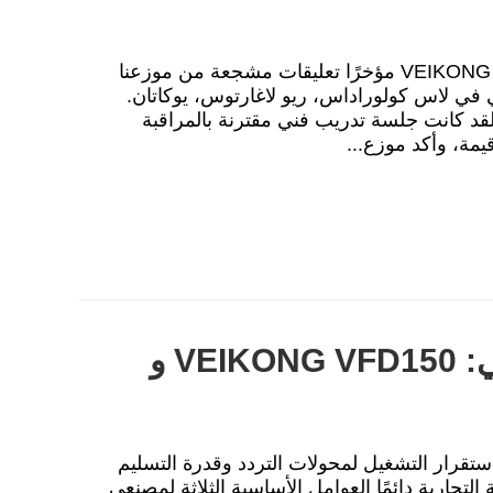
ردود فعل العملاء الحقيقية من يوكاتان تلقت VEIKONG مؤخرًا تعليقات مشجعة من موزعنا
في لاس كولوراداس، ريو لاغارتوس، يوكاتان.
قد كانت جلسة تدريب فني مقترنة بالمراقبة
يمة، وأكد موزع...
ثناء العملاء والتطبيق العملي: VEIKONG VFD150 و
ستقرار التشغيل لمحولات التردد وقدرة التسليم
لتجارية دائمًا العوامل الأساسية الثلاثة لمصنعي