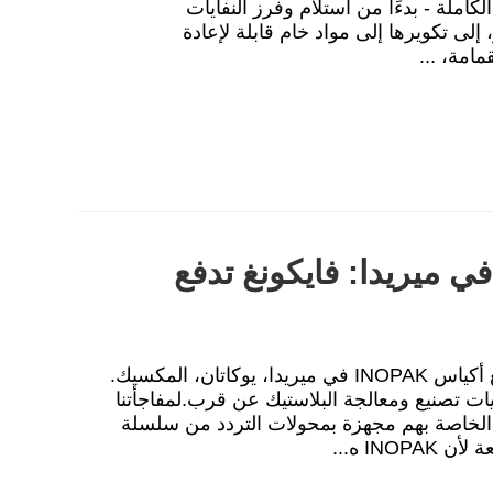
لكاملة - بدءًا من استلام وفرز النفايات
 إلى تكويرها إلى مواد خام قابلة لإعادة
امة، ...
ي ميريدا: فايكونغ تدفع
1زيارة ذات مغزى للمصنع زرت مؤخرًا مصنع أكياس INOPAK في ميريدا، يوكاتان، المكسيك.
يات تصنيع ومعالجة البلاستيك عن قرب.لمفاجأتنا
ق الخاصة بهم مجهزة بمحولات التردد من سلسلة