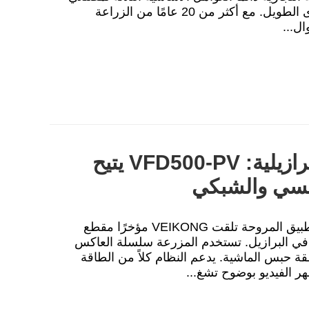
المعدات في الخارج لاختيار شركاء على المدى الطويل. مع أكثر من 20 عامًا من الزراعة
ل...
تحديث تهوية مزرعة ألبان برازيلية: VFD500-PV يتيح
مسي والشبكي
1. حالة العميل: من المضخة الشمسية إلى تطبيق المروحة تلقت VEIKONG مؤخرًا مقطع
ن في البرازيل. تستخدم المزرعة سلسلة العاكس
ي منطقة حبس الماشية. يدعم النظام كلاً من الطاقة
ر الفيديو بوضوح تشغ...