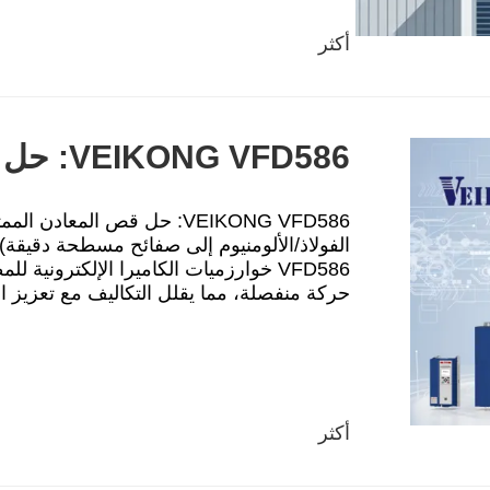
أكثر
VEIKONG VFD586: حل قشر المعادن المتميز
VEIKONG VFD586: حل قص المع
الفولاذ/الألومنيوم إلى صفائح مسطحة دقيقة
VFD586 خوارزميات الكاميرا الإلكتروني
حركة منفصلة، مما يقلل التكاليف مع تعزيز الأ
أكثر