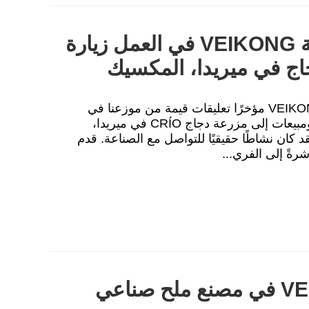
حلول التشغيل الآلي لشركة VEIKONG في العمل زيارة
اج في ميريدا، المكسيك
ردود فعل حقيقية من ولاية يوكاتان تلقت VEIKONG مؤخرًا تعليقات قيمة من موزعنا في
المكسيك. لقد أجروا زيارة تدريبية وترويجية ومبيعات إلى مزرعة دجاج CRÍO في ميريدا،
د كان نشاطًا حقيقيًا للتواصل مع الصناعة. قدم
تم اختبار محركات VEIKONG في مصنع ملح صناعي