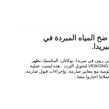
اء نظام ضخ المياه المبردة في
يدا.
من زبون في ميريدا، يوكاتان، المكسيك.تظهر
اللقطات تدريبًا في الموقع لمعدات VEIKONG VFD500 لتحويل التردد . هذه ليست عملية
ومية مع معايير صارمة، وإجراءات قبول صارمة،
ئنا اختاروا مشا...