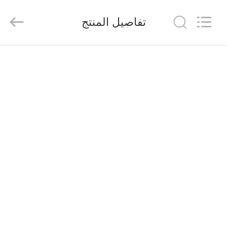
Shenzhen
Veikong
Electric
تفاصيل المنتج
Co.,
Ltd..
All
Rights
Reserved.
الصفحة
الرئيسية
منتجات
معلومات
عنا
جولة
في
المعمل