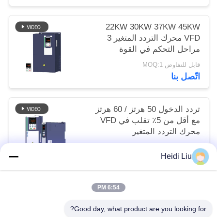
22KW 30KW 37KW 45KW
VFD محرك التردد المتغير 3
مراحل التحكم في القوة
الموجهة
قابل للتفاوض MOQ:1
اتّصل بنا
تردد الدخول 50 هرتز / 60 هرتز
مع أقل من 5٪ تقلب في VFD
محرك التردد المتغير
قابل للتفاوض MOQ:1
Heidi Liu
اتّصل بنا
6:54 PM
فئات شعبية
جميع
Good day, what product are you looking for?