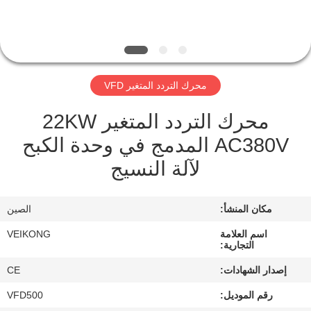
مراقبة
الجودة
محرك التردد المتغير VFD
اتصل
محرك التردد المتغير 22KW
بنا
AC380V المدمج في وحدة الكبح
لآلة النسيج
أخبار
مكان المنشأ:
الصين
اطلب
اقتباس
اسم العلامة
VEIKONG
التجارية:
إصدار الشهادات:
CE
خريطة
رقم الموديل:
VFD500
الموقع