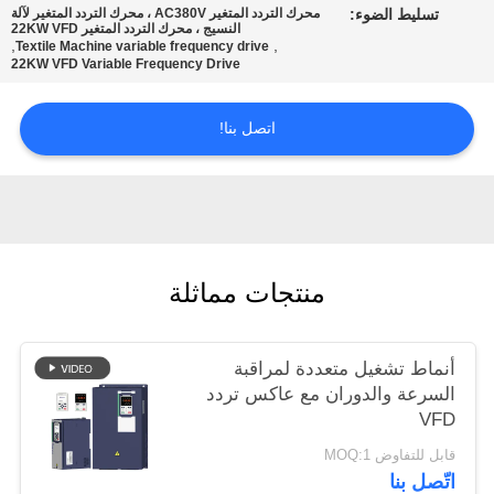
تسليط الضوء:
محرك التردد المتغير AC380V ، محرك التردد المتغير لآلة
النسيج ، محرك التردد المتغير 22KW VFD
,
,
Textile Machine variable frequency drive
سياسة
22KW VFD Variable Frequency Drive
الخصوصية
اتصل بنا!
منتجات مماثلة
أنماط تشغيل متعددة لمراقبة
السرعة والدوران مع عاكس تردد
VFD
قابل للتفاوض MOQ:1
اتّصل بنا