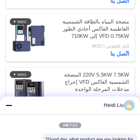
اتّصل بنا
مضخة المياه بالطاقة الشمسية
الغاطسة العاكس أحادي الطور
VFD 0.75KW إلى 710KW
قابل للتفاوض MOQ:1
اتّصل بنا
220V 5.5KW 7.5KW المضخة
الشمسية العاكس VFD إخراج
مدخلات المرحلة الواحدة
قابل للتفاوض MOQ:1
Heidi Liu
اتّصل بنا
7:13 AM
فئات شعبية
جميع
Good day, what product are you looking for?