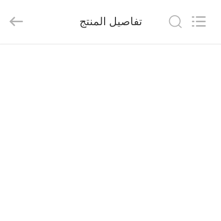
Shenzhen
Veikong
Electric
تفاصيل المنتج
Co.,
Ltd..
All
Rights
Reserved.
الصفحة
الرئيسية
منتجات
معلومات
عنا
جولة
في
المعمل