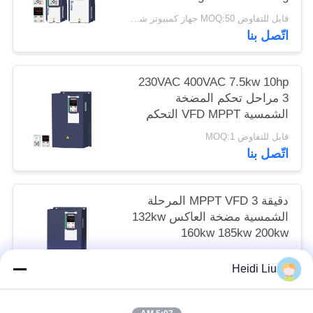
قابل للتفاوض MOQ:50 جهاز كمبيوتر شخصى
اتّصل بنا
230VAC 400VAC 7.5kw 10hp
3 مراحل تحكم المضخة
الشمسية VFD MPPT التحكم
قابل للتفاوض MOQ:1
اتّصل بنا
دقيقة MPPT VFD 3 المرحلة
الشمسية مضخة العاكس 132kw
160kw 185kw 200kw
قابل للتفاوض MOQ:1
Heidi Liu
اتّصل بنا