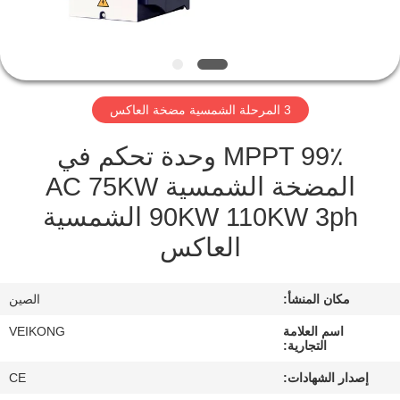
مراقبة
الجودة
3 المرحلة الشمسية مضخة العاكس
اتصل
MPPT 99٪ وحدة تحكم في
بنا
المضخة الشمسية AC 75KW
90KW 110KW 3ph الشمسية
أخبار
العاكس
اطلب
مكان المنشأ:
الصين
اقتباس
اسم العلامة
VEIKONG
التجارية:
خريطة
إصدار الشهادات:
CE
الموقع