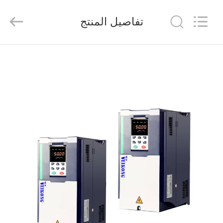
Shenzhen
Veikong
Electric
تفاصيل المنتج
Co.,
Ltd..
All
Rights
Reserved.
الصفحة
الرئيسية
منتجات
معلومات
عنا
جولة
في
المعمل