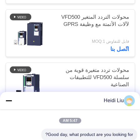
محولات التردد المتغير VFD500
لآلات الأتمتة مع وظيفة GPRS
قابل للتفاوض MOQ:1
اتّصل بنا
محولات تردد متغيرة قوية من
سلسلة VFD500 للتطبيقات
الصناعية
قابل للتفاوض MOQ:1
Heidi Liu
اتّصل بنا
5:47 AM
فئات شعبية
جميع
Good day, what product are you looking for?