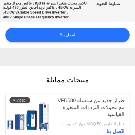
تسليط الضوء:
عاكس محرك متغير السرعة IGBTs ، عاكس محرك متغير
السرعة 45KW ، عاكس تردد أحادي الطور 480 فولت
,
,
45KW Variable Speed Drive Inverter
سياسة
480V Single Phase Frequency Inverter
الخصوصية
اتصل بنا!
منتجات مماثلة
طراز جديد من سلسلة VFD580
مع محولات الترددات المتغيرة
القياسية
قابل للتفاوض MOQ:50 جهاز كمبيوتر شخصى
اتّصل بنا