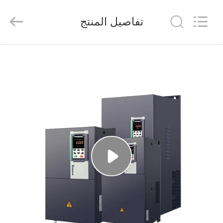
Shenzhen
Veikong
Electric
تفاصيل المنتج
Co.,
Ltd..
All
Rights
Reserved.
الصفحة
الرئيسية
منتجات
معلومات
عنا
جولة
في
المعمل