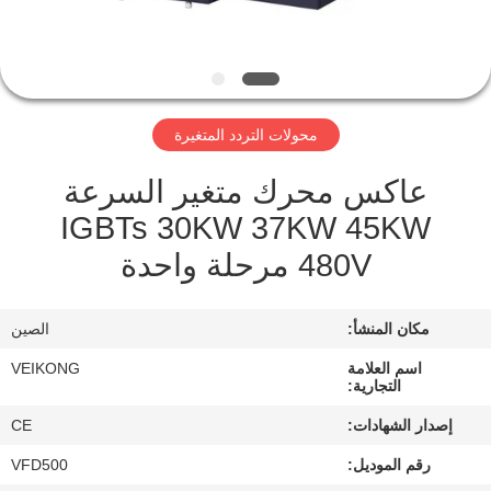
مراقبة
الجودة
محولات التردد المتغيرة
اتصل
عاكس محرك متغير السرعة
بنا
IGBTs 30KW 37KW 45KW
480V مرحلة واحدة
أخبار
مكان المنشأ:
الصين
اطلب
اقتباس
اسم العلامة
VEIKONG
التجارية:
إصدار الشهادات:
CE
خريطة
رقم الموديل:
VFD500
الموقع