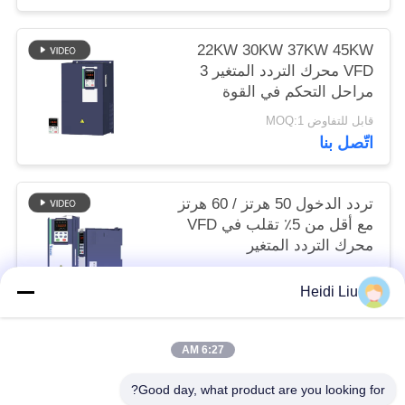
22KW 30KW 37KW 45KW
VFD محرك التردد المتغير 3
مراحل التحكم في القوة
الموجهة
قابل للتفاوض MOQ:1
اتّصل بنا
تردد الدخول 50 هرتز / 60 هرتز
مع أقل من 5٪ تقلب في VFD
محرك التردد المتغير
قابل للتفاوض MOQ:1
Heidi Liu
اتّصل بنا
6:27 AM
فئات شعبية
جميع
Good day, what product are you looking for?