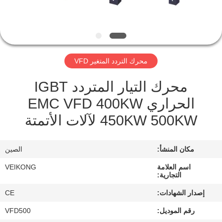
مراقبة
الجودة
محرك التردد المتغير VFD
اتصل
محرك التيار المتردد IGBT
بنا
الحراري EMC VFD 400KW
450KW 500KW لآلات الأتمتة
أخبار
مكان المنشأ:
الصين
اطلب
اقتباس
اسم العلامة
VEIKONG
التجارية:
إصدار الشهادات:
CE
خريطة
رقم الموديل:
VFD500
الموقع