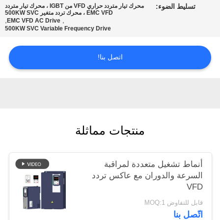
تسليط الضوء:
محرك تيار متردد حراري VFD من IGBT ، محرك تيار متردد
EMC VFD ، محرك تردد متغير 500KW SVC
,
,
EMC VFD AC Drive
سياسة
500KW SVC Variable Frequency Drive
الخصوصية
اتصل بنا!
منتجات مماثلة
أنماط تشغيل متعددة لمراقبة
السرعة والدوران مع عاكس تردد
VFD
قابل للتفاوض MOQ:1
اتّصل بنا