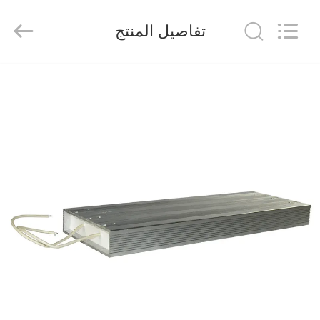
Shenzhen
Veikong
Electric
تفاصيل المنتج
Co.,
Ltd..
All
Rights
Reserved.
الصفحة
الرئيسية
منتجات
معلومات
عنا
جولة
في
المعمل