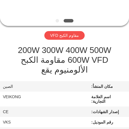
مراقبة
الجودة
مقاوم الكبح VFD
اتصل
200W 300W 400W 500W
بنا
600W VFD مقاومة الكبح
الألومنيوم يقع
أخبار
مكان المنشأ:
الصين
اطلب
اقتباس
اسم العلامة
VEIKONG
التجارية:
إصدار الشهادات:
CE
خريطة
رقم الموديل:
VKS
الموقع