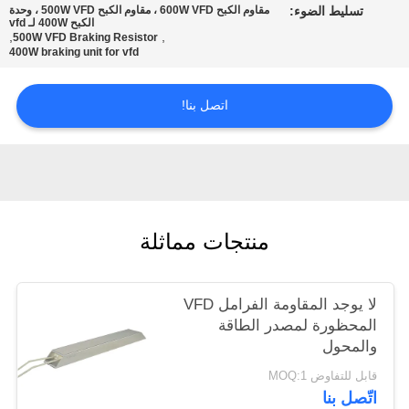
تسليط الضوء:
مقاوم الكبح 600W VFD ، مقاوم الكبح 500W VFD ، وحدة
الكبح 400W لـ vfd
,
,
500W VFD Braking Resistor
سياسة
400W braking unit for vfd
الخصوصية
اتصل بنا!
منتجات مماثلة
لا يوجد المقاومة الفرامل VFD
المحظورة لمصدر الطاقة
والمحول
قابل للتفاوض MOQ:1
اتّصل بنا