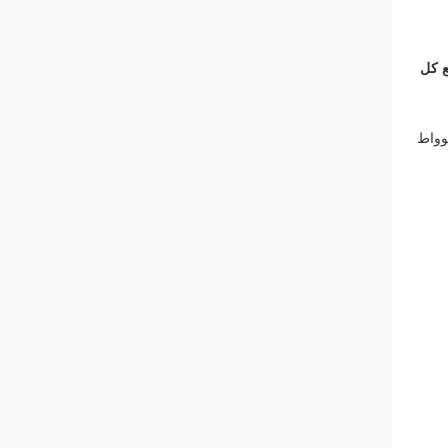
ع كل
وواط