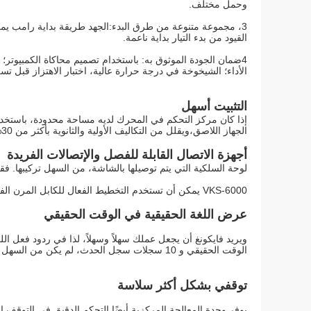
وحمل مختلف.
3، مجموعة متنوعة من طرق البدء:الجهد طريقة بداية رامب يم
القيود من بدء التيار بداية ناعمة.
4ضمان الجودة الموثوق به: باستخدام تصميم محاكاة الكمبيوتر؛ عملية إنتاج SMT؛ التوافق الكهرومغناطيسي ممتاز.
الأداء؛ الشيخوخة في درجة حرارة عالية، اختبار الاهتزاز قبل تسل
التثبيت أسهل
الجهاز اللاصق،ويقلل من التكاليف الأولية والثانوية بأكثر من 30%.
أجهزة الاتصال القابلة للفصل والإتصالات الفريدة
لوحة السلكية التي يتم توصيلها بالشاشة، من السهل تركيبها.
VKS-6000 يمكن أن تستخدم التخطيط الفعال للكابل المرن الفريد ، يمكن أن يكون الكابل من الخط العلوي أو اليساري أو السفلي.
عرض اللغة الحقيقية في الوقت الحقيقي
ويريد فايكونغ أن يجعل عملك سهلاً وسهلاً، لذا في ردود فعل ال
الوقت الحقيقي و 10 سجلات سجل الحدث، لم يكن من السهل أبداً تتبع الأداء الحركي.
توقفي بشكل أكثر سلاسة
يوفر وحدة المعالجة المركزية أيضًا التحكم الدقيق في التوقف ا