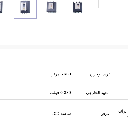
تردد الإخراج
50/60 هرتز
الجهد الخارجي
0-380 فولت
حلة الإدخال / الإخراج، IP20، الزائد،
عرض
شاشة LCD