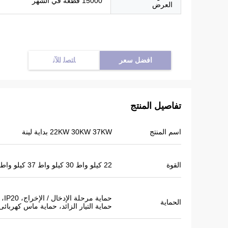
15000 قطعة في الشهر
العرض
افضل سعر
ﺎﺘﺼﻟ ﺍﻶﻧ
تفاصيل المنتج
اسم المنتج
22KW 30KW 37KW بداية لينة
القوة
22 كيلو واط 30 كيلو واط 37 كيلو واط
حماية مر
الحماية
حماية التيار الزائد، حماية ماس كهربائى