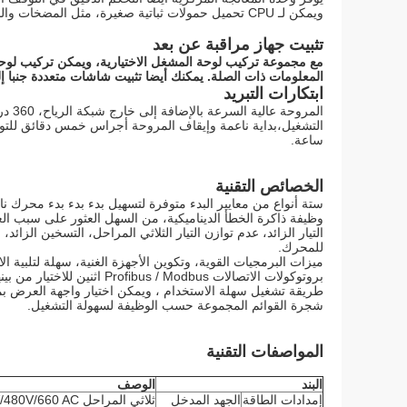
ويمكن لـ CPU تحميل حمولات ثباتية صغيرة، مثل المضخات والناقلات، أن تقلل إلى حد كبير أو حتى القضاء على تأثير مطرقة الماء.
تثبيت جهاز مراقبة عن بعد
مع مجموعة تركيب لوحة المشغل الاختيارية، ويمكن تركيب لوح
المعلومات ذات الصلة. يمكنك أيضا تثبيت شاشات متعددة جنبا إلى
ابتكارات التبريد
المرو
التشغيل،بداية ناعمة وإيقاف المروحة أجراس خمس دقائق للتوقف
ساعة.
الخصائص التقنية
ستة أنواع من معايير البدء متوفرة لتسهيل بدء بدء بدء محرك ن
وظيفة ذاكرة الخطأ الديناميكية، من السهل العثور على سبب ال
التيار الزائد، عدم توازن التيار الثلاثي المراحل، التسخين الزا
للمحرك.
ميزات البرمجيات القوية، وتكوين الأجهزة الغنية، سهلة لتلبية ا
بروتوكولات الاتصالات Profibus / Modbus اثنين للاختيار من بينها؛ تصميم هيكل مضغوط، سهلة التثبيت، سهلة الاستخدام؛
طريقة تشغيل سهلة الاستخدام ، ويمكن اختيار واجهة العرض بمرونة: شاشة LED أو LCD. اج
شجرة القوائم المجموعة حسب الوظيفة لسهولة التشغيل.
المواصفات التقنية
البند
الوصف
إمدادات الطاقة
الجهد المدخل
ثلاثي المراحل 380V/480V/660 AC