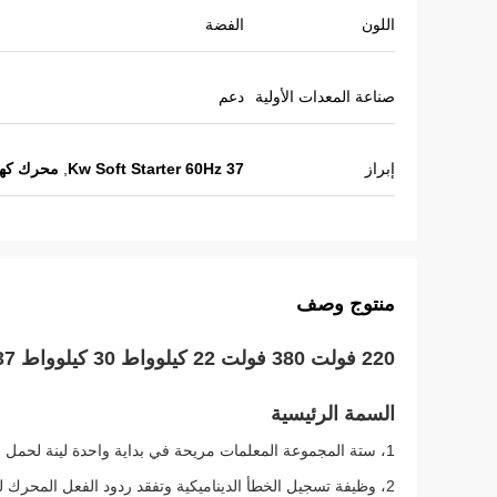
اللون
الفضة
صناعة المعدات الأولية
دعم
إبراز
37 Kw Soft Starter 60Hz
,
محرك كهربائي 60 هرت
منتوج وصف
220 فولت 380 فولت 22 كيلوواط 30 كيلوواط 37 كيلوواط بداية ناعمة 50/60 هرتز بداية محرك عبر الإنترنت
السمة الرئيسية
1، ستة المجموعة المعلمات مريحة في بداية واحدة لينة لحمل محركات الطاقة المختلفة.
2، وظيفة تسجيل الخطأ الديناميكية وتفقد ردود الفعل المحر