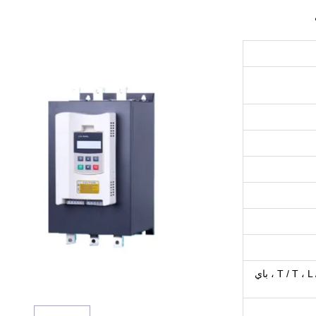
ويسترن يونيون ، T / T ، L / C ، D / A ، D / P ، باي