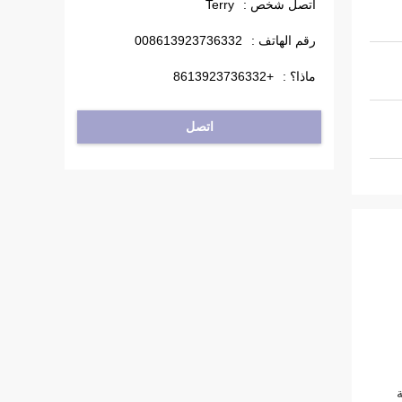
اتصل شخص :
Terry
رقم الهاتف :
008613923736332
ماذا؟ :
+8613923736332
اتصل