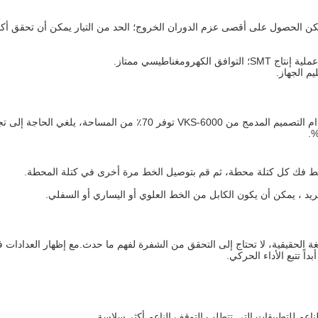
كن الحصول على أقصى عزم الدوران الخروج؛ الحد من التيار يمكن أن تحقق أكب
يم الجهاز.
إذا كان مركز التحكم في المحرك لديه مساحة محدودة، باستخدام التصميم المدمج من VKS-6000 توفر 70٪ من المساحة، يلغي الحا
 فقط فك كل كتلة محطة، ثم قم بتوصيل الخط مرة أخرى في كتلة المحطة.
لغة الحقيقية، لا تحتاج إلى التحقق من الشفرة لفهم ما حدث.مع إظهار العدادات 
لناعم للتطبيقات التي تتطلب التوقف الناعم أكثر سلاسة.