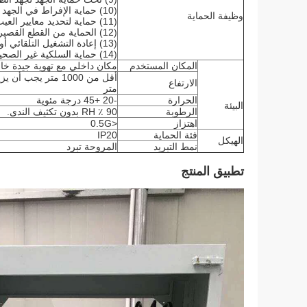
(10) حماية الإفراط في الجهد للجهد الكهربائي.
وظيفة الحماية
(11) حماية لتحديد معايير العيب.
(12) الحماية من القطع القصير.
(13) إعادة التشغيل التلقائي أو حماية الأسلاك غير الصحيحة.
(14) حماية السلكية غير الصحيحة لمحطات إيقاف التحكم الخارجية.
المكان المستخدم
مكان داخلي مع تهوية جيدة خالي
الارتفاع
متر
الحرارة
-20 +45 درجة مئوية
البيئة
الرطوبة
90 ٪ RH بدون تكثيف الندى.
اهتزاز
<0.5G
فئة الحماية
IP20
الهيكل
نمط التبريد
المروحة تبرد
تطبيق المنتج