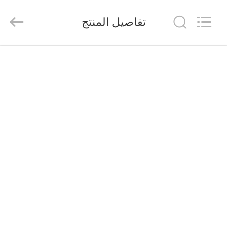
Shenzhen
Veikong
Electric
تفاصيل المنتج
Co.,
Ltd..
All
Rights
Reserved.
الصفحة
الرئيسية
منتجات
معلومات
عنا
جولة
في
المعمل