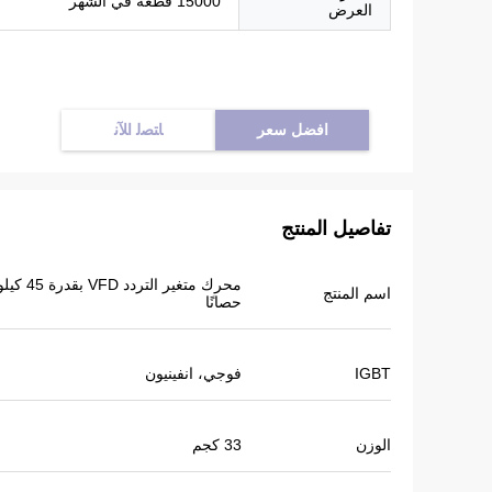
15000 قطعة في الشهر
العرض
افضل سعر
ﺎﺘﺼﻟ ﺍﻶﻧ
تفاصيل المنتج
اسم المنتج
حصانًا
IGBT
فوجي، انفينيون
الوزن
33 كجم