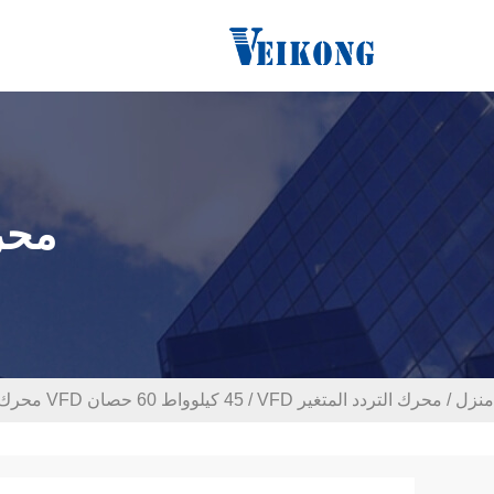
محرك ا
منزل
/
محرك التردد المتغير VFD
/
45 كيلوواط 60 حصان VFD محرك التردد المتغير للضاغط والآلات الآلية مع الحمل الثقيل