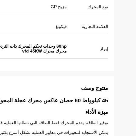
نوع المحرك
مزيج GP
العلامة التجارية
فيكونغ
60hp وحدات تحكم المحرك ذات التردد المتغير
إبراز
محرك محرك vfd 45KW
منتوج وصف
45 كيلوواط 60 حصان عاكس محرك عجلة المحول للضاغط والآلات الآلية
ميزة الأداء
توفير الطاقة: يقدم المحرك فقط الطاقة التي تتطلبها العملية 
يمكن الاستجابة للتغييرات في معايير العملية بشكل أسرع بكثير 