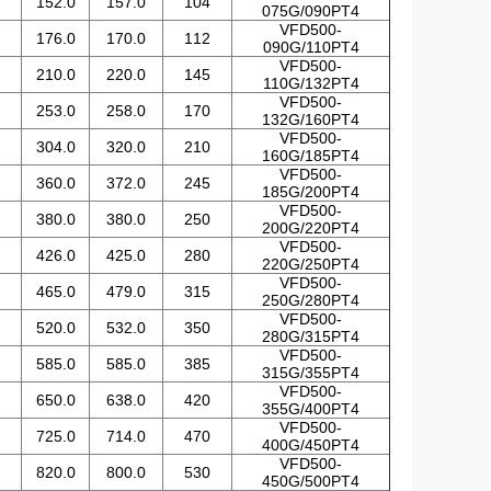
152.0
157.0
104
075G/090PT4
VFD500-
176.0
170.0
112
090G/110PT4
VFD500-
210.0
220.0
145
110G/132PT4
VFD500-
253.0
258.0
170
132G/160PT4
VFD500-
304.0
320.0
210
160G/185PT4
VFD500-
360.0
372.0
245
185G/200PT4
VFD500-
380.0
380.0
250
200G/220PT4
VFD500-
426.0
425.0
280
220G/250PT4
VFD500-
465.0
479.0
315
250G/280PT4
VFD500-
520.0
532.0
350
280G/315PT4
VFD500-
585.0
585.0
385
315G/355PT4
VFD500-
650.0
638.0
420
355G/400PT4
VFD500-
725.0
714.0
470
400G/450PT4
VFD500-
820.0
800.0
530
450G/500PT4