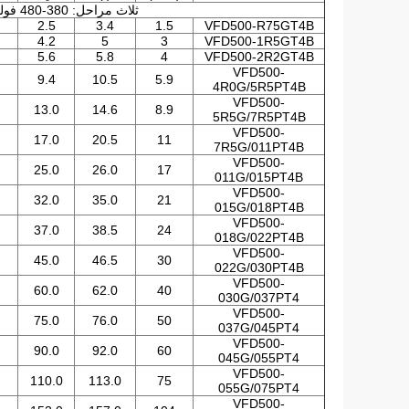
ثلاث مراحل: 380-480 فولت، 50/60 هرتز
2.5
3.4
1.5
VFD500-R75GT4B
4.2
5
3
VFD500-1R5GT4B
5.6
5.8
4
VFD500-2R2GT4B
VFD500-
9.4
10.5
5.9
4R0G/5R5PT4B
VFD500-
13.0
14.6
8.9
5R5G/7R5PT4B
VFD500-
17.0
20.5
11
7R5G/011PT4B
VFD500-
25.0
26.0
17
011G/015PT4B
VFD500-
32.0
35.0
21
015G/018PT4B
VFD500-
37.0
38.5
24
018G/022PT4B
VFD500-
45.0
46.5
30
022G/030PT4B
VFD500-
60.0
62.0
40
030G/037PT4
VFD500-
75.0
76.0
50
037G/045PT4
VFD500-
90.0
92.0
60
045G/055PT4
VFD500-
110.0
113.0
75
055G/075PT4
VFD500-