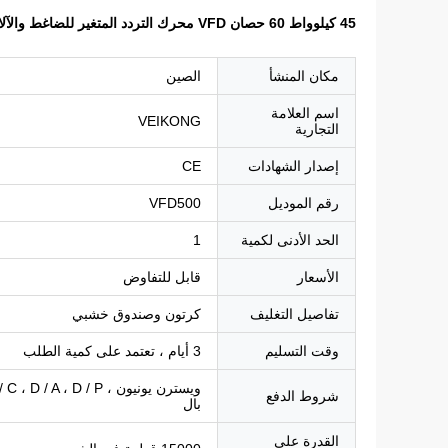
45 كيلوواط 60 حصان VFD محرك التردد المتغير للضاغط والآلات الآلية مع الحمل الثقيل
مكان المنشأ
الصين
اسم العلامة
VEIKONG
التجارية
إصدار الشهادات
CE
رقم الموديل
VFD500
الحد الأدنى لكمية
1
الأسعار
قابل للتفاوض
تفاصيل التغليف
كرتون وصندوق خشبي
وقت التسليم
3 أيام ، تعتمد على كمية الطلب
شروط الدفع
بال
القدرة على