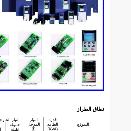
نطاق الطراز
قدرة
التيار
التيار الخارجي
النموذج
الطاقة
المدخل
حمولة
(KVA)
(أ)
ثقيلة
ا