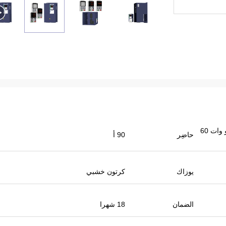
محرك متغير التردد VFD بقدرة 45 كيلو وات 60
حاضِر
90 أ
يوزاك
كرتون خشبي
الضمان
18 شهرا