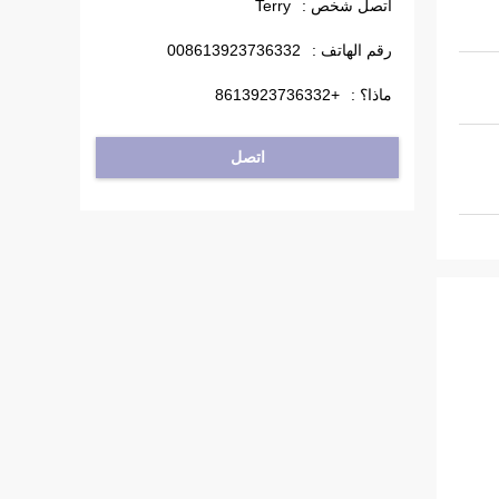
اتصل شخص :
Terry
رقم الهاتف :
008613923736332
ماذا؟ :
+8613923736332
اتصل