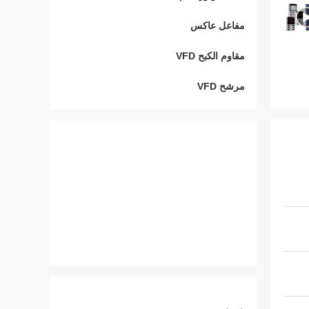
مفاعل عاكس
مقاوم الكبح VFD
مرشح VFD