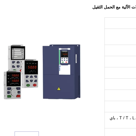
ويسترن يونيون ، T / T ، L / C ، D / A ، D / P ، باي