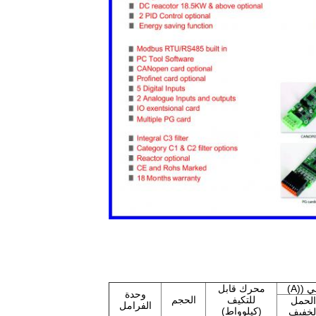
 ((A)
محرك قابل
وحدة
للتكيف
الحجم
الحمل
الفرامل
(كيلوواط)
لخفيف