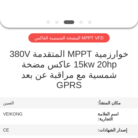
مراقبة
الجودة
MPPT VFD المضخة الشمسية العاكس
اتصل
خوارزمية MPPT المتقدمة 380V
بنا
15kw 20hp عاكس مضخة
شمسية مع مراقبة عن بعد
أخبار
GPRS
اطلب
مكان المنشأ:
الصين
اقتباس
اسم العلامة
VEIKONG
التجارية:
خريطة
إصدار الشهادات:
CE
الموقع