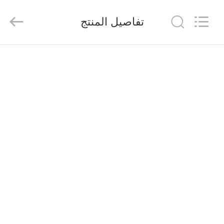
Shenzhen
Veikong
Electric
تفاصيل المنتج
Co.,
Ltd..
All
Rights
Reserved.
الصفحة
الرئيسية
منتجات
معلومات
عنا
جولة
في
المعمل