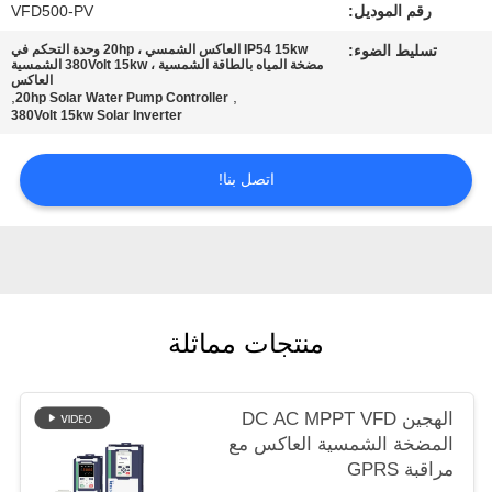
رقم الموديل:
VFD500-PV
تسليط الضوء:
IP54 15kw العاكس الشمسي ، 20hp وحدة التحكم في
سياسة
مضخة المياه بالطاقة الشمسية ، 380Volt 15kw الشمسية
العاكس
الخصوصية
,
,
20hp Solar Water Pump Controller
380Volt 15kw Solar Inverter
اتصل بنا!
منتجات مماثلة
الهجين DC AC MPPT VFD
المضخة الشمسية العاكس مع
مراقبة GPRS