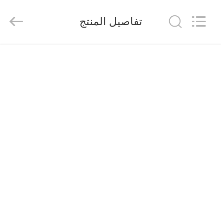
Shenzhen
Veikong
Electric
تفاصيل المنتج
Co.,
Ltd..
All
Rights
Reserved.
الصفحة
الرئيسية
منتجات
معلومات
عنا
جولة
في
المعمل