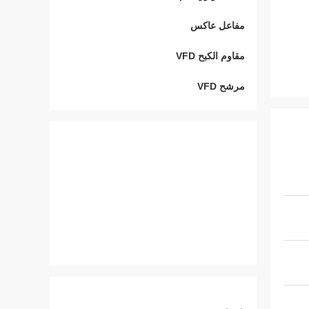
مفاعل عاكس
مقاوم الكبح VFD
مرشح VFD