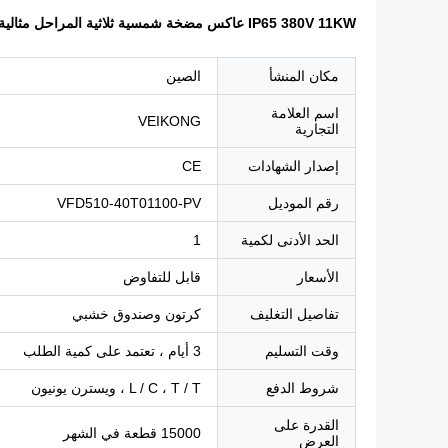
IP65 380V 11KW عاكس مضخة شمسية ثلاثية المراحل مثالية لأنظمة مضخة شمسية
مكان المنشأ
الصين
اسم العلامة
VEIKONG
التجارية
إصدار الشهادات
CE
رقم الموديل
VFD510-40T01100-PV
الحد الأدنى لكمية
1
الأسعار
قابل للتفاوض
تفاصيل التغليف
كرتون وصندوق خشبي
وقت التسليم
3 أيام ، تعتمد على كمية الطلب
شروط الدفع
L / C ، T / T ، ويسترن يونيون
القدرة على
15000 قطعة في الشهر
العرض