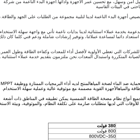
يل آمن وسهل، مع تحسين عمر الأجهزة وأدائها.أجهزة البدء الناعمة من شركة
حتى في البيئات القاسية
يص أجهزة البدء الناعمة لدينا لتلبية مجموعة من الطلبات على الجهد والطاقة
دعومة بخدمة عملاء استثنائية.لدينا بدايات ناعمة تأتي مع واجهة سهلة الاستخدام
استعداد دائما لمساعدة عملائنا، وتوفير إرشادات شاملة ودعم فني كلما كان ذلك
للشركات التي تعطي الأولوية لأفضل أداء للمعدات وكفاءة الطاقة وطول العمر.لد
بالصيانة المتكررة واستبدال المعدات.نحن ملتزمون بتقديم خدمة عملاء استثنائية
VFD510-PV محرك مضخة الطاقة الشمسية هو محول عالية الحماية ضد الماء لضخة المياهالمنتج لديه أداء البرمجيات الممتازة ووظيفة MPPT
ة والمياهالأجهزة القوية مصممة مع موثوقية عالية وعملية سهلة الاستخدام.
 استخدام عاكس مضخة الطاقة الشمسية VFD510-PV لجميع أنواع نظام مضخة الطاقة الشمسية يمكن تطبيقه في المناطق ذات أشعة
وقات التي لديها متطلبات صارمة على تكلفة النظام، والموثوقية، وبيئة الاستخ
380 فولت
800 فولت
350~800VDC