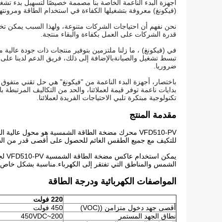
أجهزة البدء الناعمة الخاصة بنا مصممة خصيصًا لتسهيل بدء تشغ
(فيكونغ) معروفة بتشغيلها الكفاءة في استخدام الطاقة ومرونتها
نحن نفهم أن احتياجات الشركات متنوعة، ولهذا السبب يمكن تخص
قدرة الشركات على العمل بكفاءة والبقاء منتجة.
في (فيكونغ) ، ما زلنا ملتزمين بتوفير منتجات ذات جودة عالية م
تبسط تشغيل والصيانةبالإضافة إلى ذلك، فريق الدعم لدينا على 
ضروريا.
باختصار، أجهزة البدء الناعمة من "فيكونغ" هي حل تقني متفوق 
بدايات ناعمة توفر قيمة لعملائنا، والحد من التكاليف المرتبطة 
تكنولوجية مبتكرة تلبي الاحتياجات الفريدة لعملائنا.
مقدمة المنتج
للتكيف مع جميع الطقس الغائم للحصول على أقصى قدر من الطاق
يمكن
الشمس والمناطق التي تفتقر إلى الكهرباء.مناسبة بشكل خاص للأ
المواصفات الكهربائية ودرجة الطاقة
220 فولت
أقصى جهد دخول متزامن ((VOC)
450 فولت
نطاق الجهد المستمر
200~450VDC