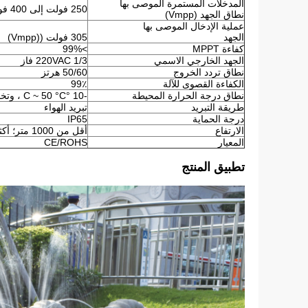
المدخلات المستمرة الموصى بها
250 فولت إلى 400 فولت
نطاق الجهد (Vmpp)
عملية الإدخال الموصى بها
الجهد
305 فولت ((Vmpp)
كفاءة MPPT
>99%
الجهد الخارجي الاسمي
220VAC 1/3 فاز
نطاق تردد الخروج
50/60 هرتز
الكفاءة القصوى للآلة
99٪
نطاق درجة الحرارة المحيطة
-10 °C ~ 50 °C ، وتخفيض إذا كانت درجة الحرارة فوق 40 °C
طريقة التبريد
تبريد الهواء
درجة الحماية
IP65
الارتفاع
أقل من 1000 متر؛ أكثر من 1% لكل 100 متر إضافية.
المعيار
CE/ROHS
تطبيق المنتج