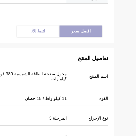
افضل سعر
ﺎﺘﺼﻟ ﺍﻶﻧ
تفاصيل المنتج
اسم المنتج
كيلو وات
القوة
11 كيلو واط / 15 حصان
نوع الإخراج
المرحلة 3