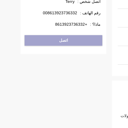
اتصل شخص :
Terry
رقم الهاتف :
008613923736332
ماذا؟ :
+8613923736332
اتصل
إلى محولات