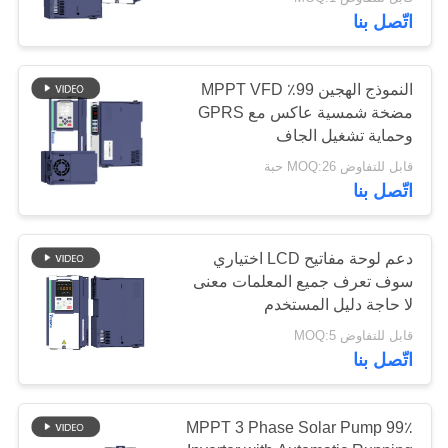
اتّصل بنا
مراقبة
الجودة
84
النموذج الهجين 99٪ MPPT VFD
مضخة شمسية عاكس مع GPRS
MPPT VFD المضخة
وحماية تشغيل الجاف
اتصل
الشمسية العاكس
قابل للتفاوض MOQ:26 حبة
بنا
اتّصل بنا
أخبار
دعم لوحة مفاتيح LCD اختياري
سوف تعرف جميع المعلمات معنى
54
اطلب
لا حاجة دليل المستخدم
تحكم مضخة المياه
اقتباس
قابل للتفاوض MOQ:5
اتّصل بنا
بالطاقة الشمسية
خريطة
99٪ MPPT 3 Phase Solar Pump
الموقع