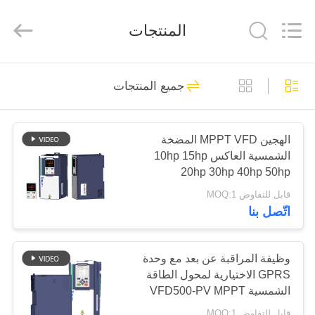
Shenzhen
Veikong
Electric
المنتجات
Co.,
Ltd..
All
Rights
Reserved.
الصفحة
60
جميع المنتجات
الرئيسية
العاكس المضخة
الشمسية
منتجات
الهجين MPPT VFD المضخة
الشمسية العاكس 10hp 15hp
20hp 30hp 40hp 50hp
معلومات
قابل للتفاوض MOQ:1
عنا
اتّصل بنا
81
3 المرحلة الشمسية
جولة
وظيفة المراقبة عن بعد مع وحدة
GPRS الاختيارية لمحول الطاقة
في
مضخة العاكس
الشمسية VFD500-PV MPPT
المعمل
قابل للتفاوض MOQ:1