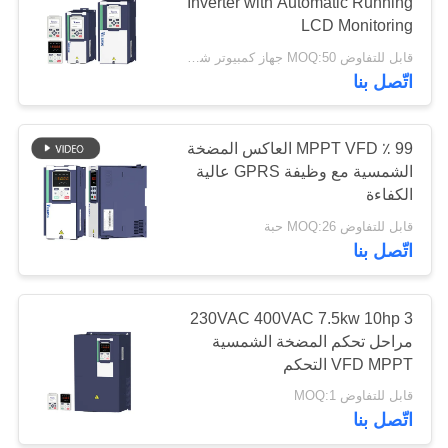
Inverter with Automatic Running
LCD Monitoring
سياسة
قابل للتفاوض MOQ:50 جهاز كمبيوتر شخصى
158
اتّصل بنا
الخصوصية
محرك التردد المتغير
VFD
99 ٪ MPPT VFD العاكس المضخة
الشمسية مع وظيفة GPRS عالية
الكفاءة
قابل للتفاوض MOQ:26 حبة
اتّصل بنا
78
محولات التردد
230VAC 400VAC 7.5kw 10hp 3
مراحل تحكم المضخة الشمسية
المتغيرة
VFD MPPT التحكم
قابل للتفاوض MOQ:1
اتّصل بنا