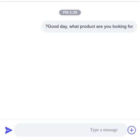
3:39 PM
مراقبة
الجودة
Good day, what product are you looking for?
اتصل
بنا
أخبار
اطلب
اقتباس
11KW 15KW 18.5KW VFD محرك التردد المتغير 3 مراحل مع
لوحة مفاتيح LCD
محرك التردد المتغير VFD
2024-10-22
92 الرؤى
خريطة
الموقع