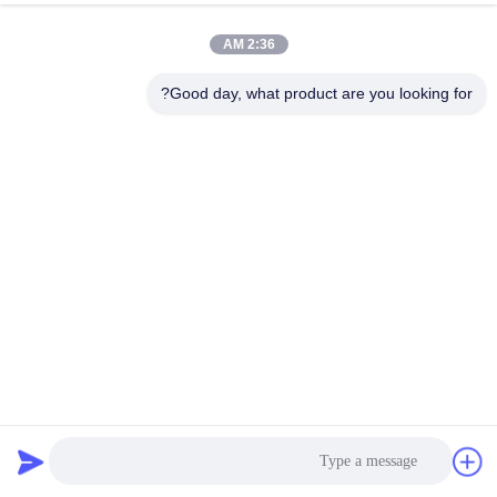
2:36 AM
مراقبة
الجودة
Good day, what product are you looking for?
اتصل
بنا
أخبار
اطلب
اقتباس
عاكس 50 هرتز / 60 هرتز تردد الدخول PMSM للتحكم بدقة عالية
العاكس PMSM
2025-03-21
24 الرؤى
خريطة
الموقع