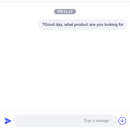
11:12 PM
مراقبة
الجودة
Good day, what product are you looking for?
اتصل
بنا
أخبار
اطلب
اقتباس
التلقائي 55kw 75kw 3 المرحلة الشمسية مضخة العاكس مع
Mppt و Vfd
تحكم مضخة المياه بالطاقة الشمسية
2024-10-22
خريطة
94 الرؤى
الموقع