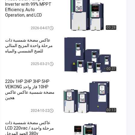
Inverter with 99% MPPT
Efficiency, Auto
Operation, and LCD
Status Monitor
العاكس المضخة الشمسية
00:28
2026-04-07
عاكس مضخة شمسية ذات
مرحلة واحدة المزيج المثالي
للضخ الشمسي والمياه
العاكس المضخة الشمسية
2025-03-21
00:37
220v 1HP 2HP 3HP 5HP
10HP فاز واحد VEIKONG
مضخة شمسية عاكس عاكس
هجين
العاكس المضخة الشمسية
00:13
2024-10-22
عاكس مضخة شمسية ذات
مرحلة واحدة LCD 220vac /
380v الجهد المدخل