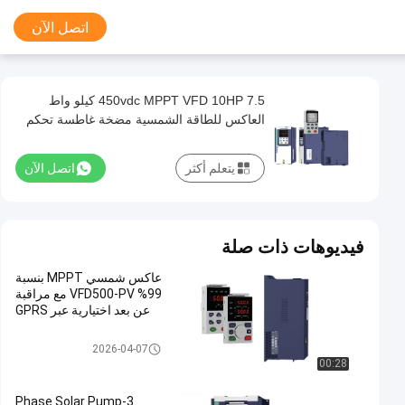
اتصل الآن
450vdc MPPT VFD 10HP 7.5 كيلو واط
العاكس للطاقة الشمسية مضخة غاطسة تحكم
يتعلم أكثر
اتصل الآن
فيديوهات ذات صلة
عاكس شمسي MPPT بنسبة
99% VFD500-PV مع مراقبة
عن بعد اختيارية عبر GPRS
العاكس المضخة الشمسية
2026-04-07
00:28
3-Phase Solar Pump