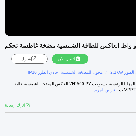
اتصل الآن
شارك
ر 2.2KW
#
محول المضخة الشمسية أحادي الطور IP20
10HP 7.5kw MPPT VFD الشمسية العاكس تحكم الطاقة الشمسية المضخة المزايا الرئيسية: تستوعب VFD500-PV العاكس المضخة الشمسية عالية
عرض المزيد
اترك رسالة