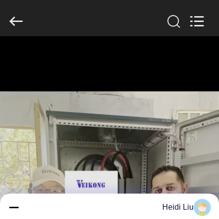
Shenzhen
Veikong
Electric
Co.,
Ltd..
All
Rights
Reserved.
الصفحة
الرئيسية
منتجات
معلومات
عنا
جولة
في
Heidi Liu
المعمل