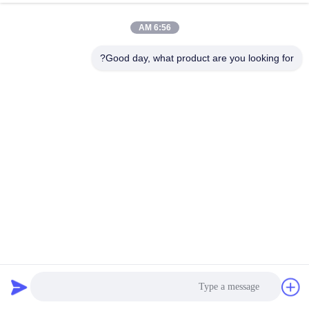
6:56 AM
مراقبة
الجودة
Good day, what product are you looking for?
اتصل
بنا
أخبار
اطلب
اقتباس
380v 90kw DC إلى AC MPPT 99 ٪ العاكس المضخة الشمسية
لمضخة الطاقة الشمسية
MPPT VFD المضخة الشمسية العاكس
2025-07-22
خريطة
155 الرؤى
الموقع