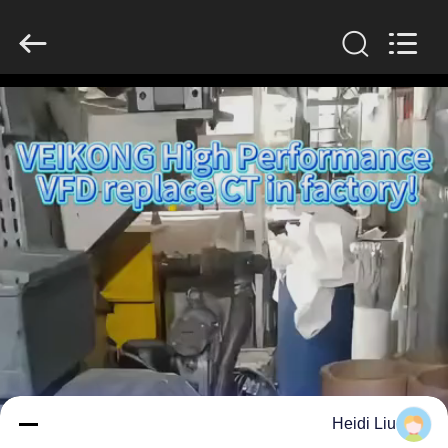
Shenzhen
Veikong
Electric
Co.,
Ltd..
All
Rights
Reserved.
الصفحة
الرئيسية
منتجات
معلومات
عنا
جولة
في
Heidi Liu
المعمل