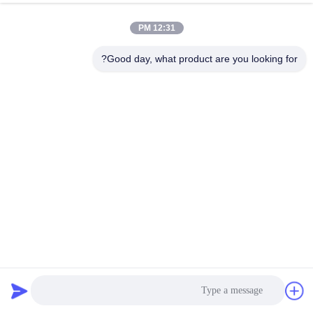
12:31 PM
مراقبة
الجودة
Good day, what product are you looking for?
اتصل
بنا
أخبار
اطلب
اقتباس
محولات الترددات المتغيرة من سلسلة VFD500 للإنتاج والتغليف
التلقائي
محولات التردد المتغيرة
2025-04-17
515 الرؤى
خريطة
الموقع