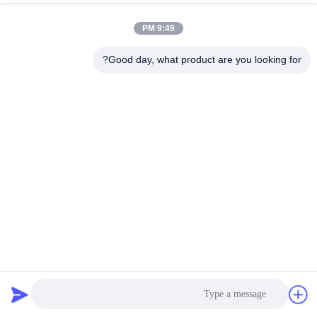
9:49 PM
مراقبة
الجودة
Good day, what product are you looking for?
اتصل
بنا
أخبار
اطلب
اقتباس
VFD500 VFD مرنة مع التبديل إلى الأمام والخلف وبرمجة PLC
المدمجة
محرك التردد المتغير VFD
2024-10-22
576 الرؤى
خريطة
الموقع