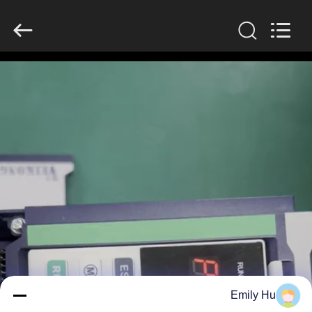
Shenzhen
Veikong
Electric
Co.,
Ltd..
All
Rights
Reserved.
الصفحة
الرئيسية
منتجات
معلومات
عنا
جولة
في
Emily Hu
المعمل